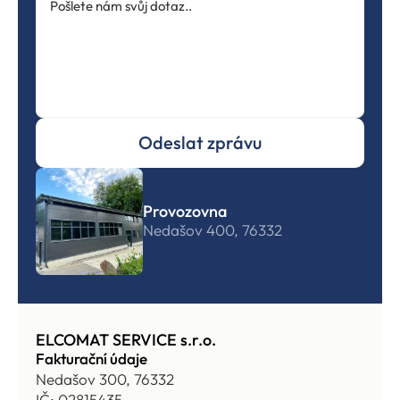
Odeslat zprávu
Provozovna
Nedašov 400, 76332
ELCOMAT SERVICE s.r.o.
Fakturační údaje
Nedašov 300, 76332
IČ: 02815435