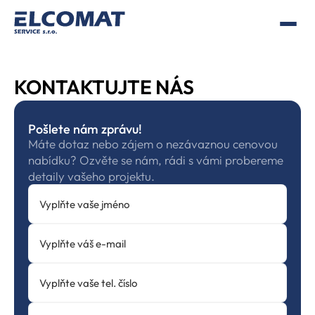
KONTAKTUJTE NÁS
Pošlete nám zprávu!
Máte dotaz nebo zájem o nezávaznou cenovou 
nabídku? Ozvěte se nám, rádi s vámi probereme 
detaily vašeho projektu.