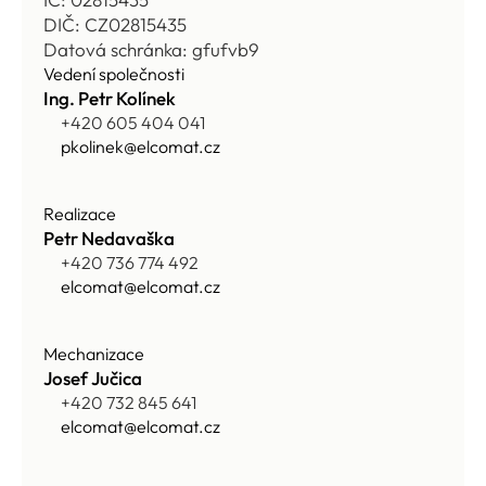
DIČ: CZ02815435
Datová schránka: gfufvb9
Vedení společnosti
Ing. Petr Kolínek
+420 605 404 041
pkolinek@elcomat.cz
Realizace
Petr Nedavaška
+420 736 774 492
elcomat@elcomat.cz
Mechanizace
Josef Jučica
+420 732 845 641
elcomat@elcomat.cz