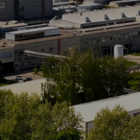
Otrokovice
2024
CONTINENTAL BARUM
Celoroční servis technologie SHZ  